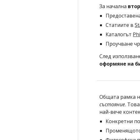
За начална 
вто
Предоставена
Статиите в 
St
Каталогът 
Ph
Проучване чр
След използван
оформяне на б
Общата рамка н
състояние
. Тов
най-вече контек
Конкретни по
Променящото 