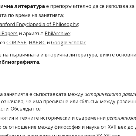
рична литература
 е препоръчително да се използва за 
та по време на занятията;
anford Encyclopedia of Philosophy
;
ilPapers
 и архивът 
PhilArchive
;
ез 
COBISS+
, 
НАБИС
 и 
Google Scholar
;
е на първичната и вторична литература, вижте 
основни
иблиографията
.
а занятията е съпоставката между
историческото разгл
а означава, че има пресичане или сблъсък между различ
сти. Обсъждат се:
нятия и техните исторически и съвременни 
репонятиза
се отношение между философия и наука от ХVII век до 