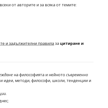
всеки от авторите и за всяка от темите:
те и задължителни правила
 за 
цитиране и 
еждане
на философията и нейното 
съвременно 
ни идеи, методи, философи, школи, тенденции и 
ции
.
днес;