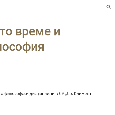
ion
о време и 
лософия
о философски дисциплини в СУ „Св. Климент 