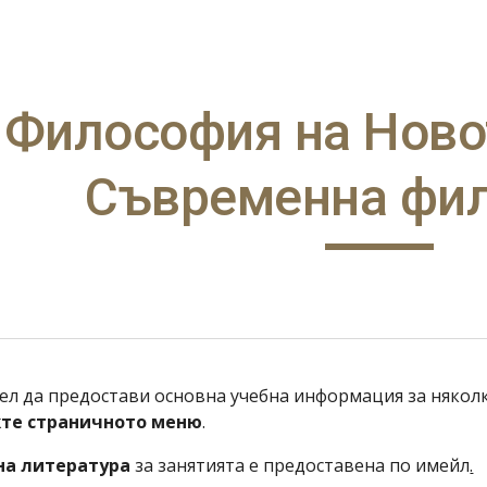
ip to main content
Skip to navigat
Философия на Новот
Съвременна фи
ел да предостави основна учебна информация за няколк
те страничното меню
.
на литература
 за занятията е предоставена по имейл
.