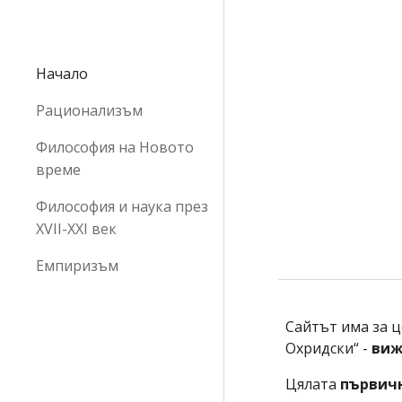
Sk
Начало
Рационализъм
Философия на Новото
време
Философия и наука през
ХVІІ-ХХІ век
Емпиризъм
Сайтът има за ц
Охридски“ - 
виж
Цялата 
първич